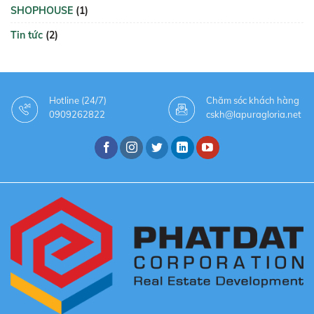
SHOPHOUSE
(1)
Tin tức
(2)
Hotline (24/7)
Chăm sóc khách hàng
0909262822
cskh@lapuragloria.net