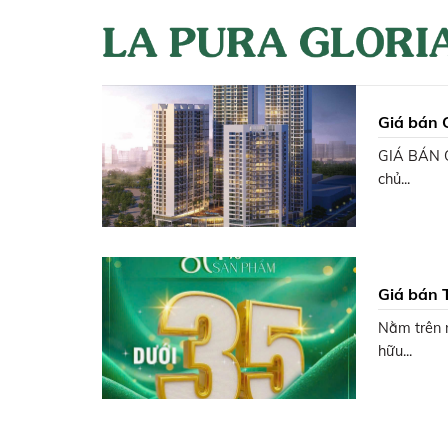
Skip
to
content
Giá bán 
GIÁ BÁN G
chủ...
Giá bán 
Nằm trên 
hữu...