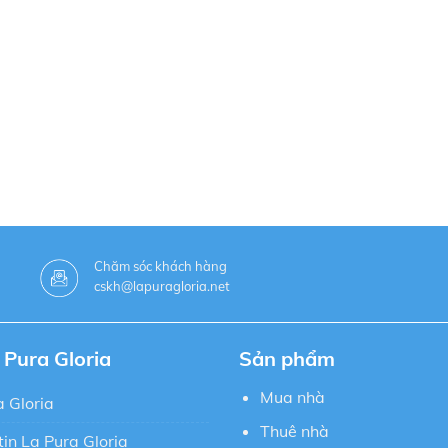
Chăm sóc khách hàng
cskh@lapuragloria.net
 Pura Gloria
Sản phẩm
Mua nhà
 Gloria
Thuê nhà
in La Pura Gloria