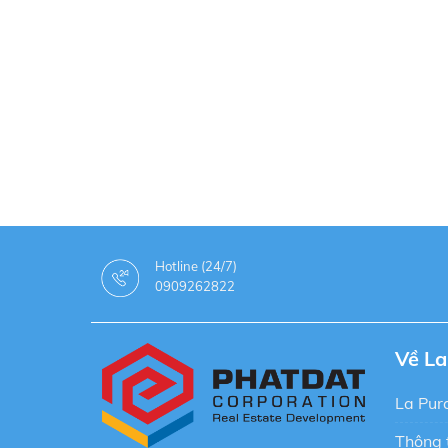
Hotline (24/7)
0909262822
Về La
La Pura
Thông t