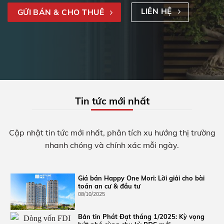
LIÊN HỆ
GỬI BÁN & CHO THUÊ
Tin tức mới nhất
Cập nhật tin tức mới nhất, phân tích xu hướng thị trường
nhanh chóng và chính xác mỗi ngày.
Giá bán Setia Edenia: Lời giải cho bài toán an cư & đầu
tư
18/10/2025
Giá bán Happy One Mori: Lời giải cho bài
toán an cư & đầu tư
GIÁ BÁN SETIA EDENIA Setia Edenia đang bước vào giai
08/10/2025
đoạn tăng trưởng giá mới...
Bản tin Phát Đạt tháng 1/2025: Kỳ vọng