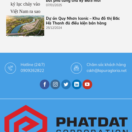
bứt phá cùng chu kỳ BĐS mới
07/01/2025
Dự án Quy Nhơn Iconic – Khu đô thị Bắc
Hà Thanh đủ điều kiện bán hàng
25/12/2024
Hotline (24/7)
Chăm sóc khách hàng
0909262822
cskh@lapuragloria.net